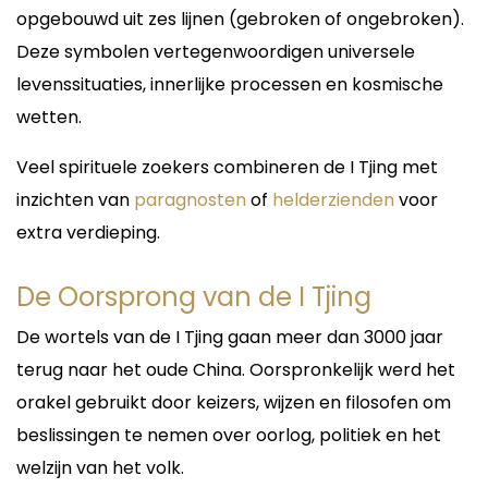
daha bilinçli şekilde alabilirsiniz.
nieuwe perspectieven.
opgebouwd uit zes lijnen (gebroken of ongebroken).
Deze symbolen vertegenwoordigen universele
Samimi ve Güvenilir
Eerlijke antwoorden en
Danışmanlık
levenssituaties, innerlijke processen en kosmische
praktische raad
wetten.
Benim için en önemli şey danışanlarımla güvene
Een consult bij Medium Lieve draait niet alleen
dayalı bir bağ kurmaktır. Her görüşmede sizi
om voorspellingen, maar vooral om inzicht en
dikkatle dinler, sorunlarınızı anlamaya çalışır ve
Veel spirituele zoekers combineren de I Tjing met
begeleiding. Zij staat bekend om haar warme
dürüst bir şekilde yorumlarımı paylaşırım.
persoonlijkheid, haar empathische benadering en
inzichten van
paragnosten
of
helderzienden
voor
haar vermogen om snel tot de kern van een
Danışmanlıklarımın temel prensipleri:
extra verdieping.
vraag door te dringen.
Dürüstlük
Door haar heldervoelende en helderziende
Güvenilirlik
De Oorsprong van de I Tjing
waarnemingen kan zij situaties objectief bekijken
Gizlilik
en u praktische handvatten geven waarmee u
Saygı
verder kunt.
De wortels van de I Tjing gaan meer dan 3000 jaar
Samimiyet
terug naar het oude China. Oorspronkelijk werd het
Of u nu worstelt met een relatie, een belangrijke
Hiçbir sorunuz cevapsız kalmaz. Size yardımcı
keuze moet maken of behoefte heeft aan
orakel gebruikt door keizers, wijzen en filosofen om
olmak ve yol göstermek için her zaman
bevestiging van uw gevoel, Lieve biedt
buradayım.
beslissingen te nemen over oorlog, politiek en het
ondersteuning op een respectvolle en integere
manier.
welzijn van het volk.
Neden Beni Tercih