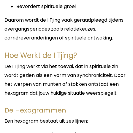
Liefde, Relaties en
Bevordert spirituele groei
Zielsverbindingen
Daarom wordt de I Tjing vaak geraadpleegd tijdens
Liefde blijft een van de meest besproken
onderwerpen tijdens spirituele consulten. Relaties
overgangsperiodes zoals relatiekeuzes,
kunnen soms ingewikkeld zijn en veel vragen
carrièreveranderingen of spirituele ontwaking.
oproepen.
Medium Lieve helpt u meer inzicht te krijgen in:
Hoe Werkt de I Tjing?
Relatieproblemen
Toekomst van een relatie
De I Tjing werkt via het toeval, dat in spirituele zin
Onuitgesproken gevoelens
wordt gezien als een vorm van synchroniciteit. Door
Ex-partners
Nieuwe liefdeskansen
het werpen van munten of stokken ontstaat een
Tweelingzielen
hexagram dat jouw huidige situatie weerspiegelt.
Zielsverwanten
Met haar intuïtieve inzichten kan zij u helpen de
De Hexagrammen
dynamiek binnen relaties beter te begrijpen en
meer vertrouwen te krijgen in de keuzes die u
maakt.
Een hexagram bestaat uit zes lijnen: