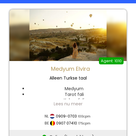
1010
Medyum Elvira
Alleen Turkse taal
Medyum
Tarot fali
Kahve fali
Yildiz falı
Merhaba ben Elvira. 25 yıllık meslek hayatımda siz
NL
0909-0703
100
cpm
değerli kardeşlerime; Yıldız falı, Tarot falı, Kahve
BE
0907 07410
175
cpm
falı, büyü bozma, giden kocayı sevgiliyi getirmede
başarılı ve su falıyla bütün yaşantınızı anlatmakta