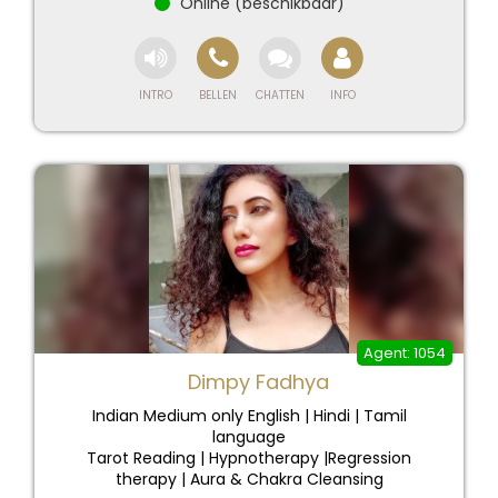
dertlerinizi problemlerinizi 7/24 hizmet
vermekteyim. Icinden cıkamadığınız derdinize ve
kafa karışıklıgınıza çare oluyorum. 1 telefon kadar
yakınızdayım. Profesyonel bir sekilde ölmüs
yakınlarınızla iletişime girer ve size söylemek
istediklerinizi söyleye bilirim.
Sevgi ve saygılarımla,
sizi seven Elvira
1054
Dimpy Fadhya
Indian Medium only English | Hindi | Tamil
language
Tarot Reading | Hypnotherapy |Regression
therapy | Aura & Chakra Cleansing