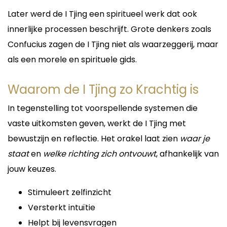
Etmelisiniz?
Foto Readings
Later werd de I Tjing een spiritueel werk dat ook
10 yılı aşkın deneyim
Naast haar reguliere consulten biedt Lieve ook
innerlijke processen beschrijft. Grote denkers zoals
Güçlü durugörü yeteneği
foto-readings aan. Door zich af te stemmen op
Confucius zagen de I Tjing niet als waarzeggerij, maar
İskambil falında uzmanlık
de energie van een foto kan zij aanvullende
Aşk, ilişki ve gelecek yorumları
informatie ontvangen over personen, relaties of
als een morele en spirituele gids.
İş ve kariyer konularında rehberlik
situaties.
Samimi ve dürüst danışmanlık
Een foto-reading kan helpen bij vragen over:
Kişiye özel spiritüel destek
Waarom de I Tjing zo Krachtig is
Liefdesrelaties
Hayatınızda cevap aradığınız konular varsa, sizi
In tegenstelling tot voorspellende systemen die
Familiebanden
dinlemek ve yardımcı olmak için buradayım.
Vriendschappen
Birlikte sorunlarınıza ışık tutabilir, geleceğe daha
vaste uitkomsten geven, werkt de I Tjing met
Ex-partners
umutlu ve bilinçli bakmanızı sağlayabiliriz.
bewustzijn en reflectie. Het orakel laat zien
waar je
Zakelijke contacten
Vermiste connecties
staat
en
welke richting zich ontvouwt
, afhankelijk van
Emotionele verbindingen
jouw keuzes.
Tijdens een foto-reading gebruikt Lieve haar
intuïtieve vermogens om boodschappen en
Stimuleert zelfinzicht
inzichten door te geven die anders mogelijk
verborgen zouden blijven.
Versterkt intuïtie
Helpt bij levensvragen