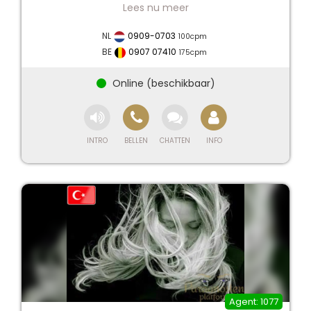
MIND, BODY, SPIRIT APPROACH TO HEALING.
Dimpy Fadhya is a tarot and intuitive energy
NL
0909-0703
100
cpm
reader, wellbeing and spiritual therapist, crystal
BE
0907 07410
175
cpm
healer. She has successfully conducted many
workshops with miraculous transformation in
participants lives. She has travelled worldly using
and putting her knowledge, wisdom, gifts and
skills to uplift the consciousness of the collective.
As a channeler she uses practices and
techniques through spiritual therapy to guide
you to connect to your higher-self to help you
find answers and receive guided messages to
focus on moving you towards your life’s highest
purpose. She believes in you leaving the session
with information, guidance, awareness,
empowerment, confidence, knowing that you
are a supernatural spiritual being having a bodily
experience. She is also a healing coach.
Area of specialization
Chakra and aura cleansing using chants
1077
and visualisations.