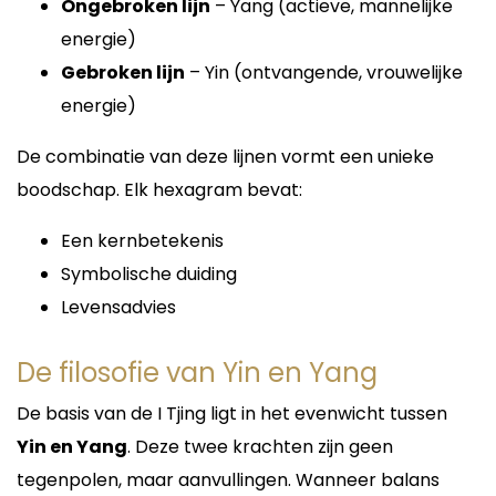
Spirituele groei en
Ongebroken lijn
– Yang (actieve, mannelijke
persoonlijke ontwikkeling
energie)
Gebroken lijn
– Yin (ontvangende, vrouwelijke
Veel mensen bevinden zich op een punt in hun
leven waarop zij behoefte hebben aan meer
energie)
richting, bewustwording en persoonlijke groei.
Lieve ondersteunt cliënten bij het ontdekken van
De combinatie van deze lijnen vormt een unieke
hun eigen kracht en intuïtie.
boodschap. Elk hexagram bevat:
Haar consulten bieden niet alleen antwoorden op
actuele vragen, maar stimuleren ook innerlijke
Een kernbetekenis
ontwikkeling en zelfvertrouwen. Hierdoor ontstaat
meer balans, rust en helderheid in het dagelijks
Symbolische duiding
leven.
Levensadvies
Consulten in meerdere talen
De filosofie van Yin en Yang
Een unieke eigenschap van Medium Lieve
De basis van de I Tjing ligt in het evenwicht tussen
Yin en Yang
. Deze twee krachten zijn geen
tegenpolen, maar aanvullingen. Wanneer balans