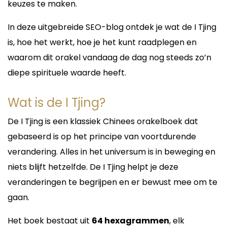
taşır. Kariyer değişiklikleri, yeni fırsatlar veya
keuzes te maken.
maddi konular hakkında merak ettiklerinizi
Iedere persoon draagt een unieke energie met
değerlendirebilir ve önünüzdeki olasılıkları birlikte
zich mee. Door zich af te stemmen op uw
In deze uitgebreide SEO-blog ontdek je wat de I Tjing
inceleyebiliriz.
energieveld kan Lieve belangrijke informatie
is, hoe het werkt, hoe je het kunt raadplegen en
ontvangen over situaties die momenteel spelen
Danışmanlıklarım sayesinde:
in uw leven.
waarom dit orakel vandaag de dag nog steeds zo’n
Kariyer planlarınızı değerlendirebilir,
Veel cliënten nemen contact op met Lieve voor
diepe spirituele waarde heeft.
İş değişikliği konusunda fikir alabilir,
vragen over:
Maddi konulardaki enerjileri analiz edebilir,
Gelecekteki fırsatları görebilirsiniz.
Liefde en relaties
Wat is de I Tjing?
Zielsverbindingen
Tweelingzielen
Gelecek Yorumları ve
De I Tjing is een klassiek Chinees orakelboek dat
Familie en gezin
Spiritüel Rehberlik
Werk en carrière
gebaseerd is op het principe van voortdurende
Persoonlijke ontwikkeling
verandering. Alles in het universum is in beweging en
Gelecek tamamen sabit değildir; ancak enerji
Toekomstige mogelijkheden
akışları ve mevcut durumlar geleceğe dair
Emotionele blokkades
niets blijft hetzelfde. De I Tjing helpt je deze
önemli ipuçları verebilir. Seanslarım sırasında
Spirituele groei
hayatınızın hangi alanlarında gelişmeler
veranderingen te begrijpen en er bewust mee om te
olabileceğini, hangi fırsatların sizi beklediğini ve
Lieve luistert aandachtig naar uw verhaal en
gaan.
dikkat etmeniz gereken noktaları paylaşırım.
helpt u inzicht te krijgen in de situatie waarin u
zich bevindt. Haar consulten zijn gericht op
Bu bilgiler sayesinde hayatınızdaki önemli kararları
Het boek bestaat uit
64 hexagrammen
, elk
bewustwording, duidelijkheid en het vinden van