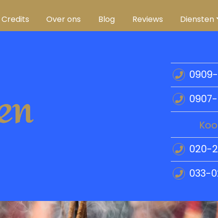
Credits
Over ons
Blog
Reviews
Diensten
0909-
0907-
Koo
020-
033-0