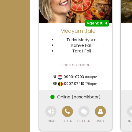
1014
Medyum Jale
Turks Medyum
Kahve Fali
Tarot Fali
Medyum Jale –
30 Yıllık
NL
0909-0703
M
100
cpm
Deneyimli Türk
me
BE
0907 07410
175
cpm
ka
Medyum, Tarot
f
ve Spiritüel
Danışman
p
Hakkımda