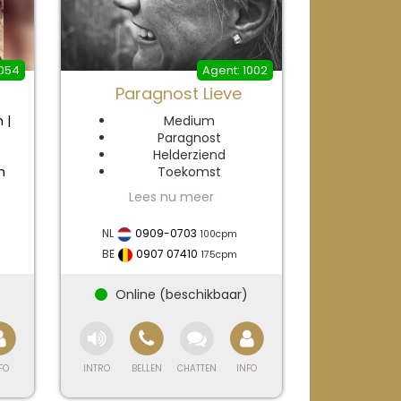
1054
1002
Paragnost Lieve
 |
Medium
Paragnost
Helderziend
n
Toekomst
Voorspellingen
Medium Lieve –
NL
0909-0703
100
cpm
BE
0907 07410
Helderziend
175
cpm
Medium, Foto
nd
Reading en
Spiritueel Advies
She
ed
Over Medium
 in