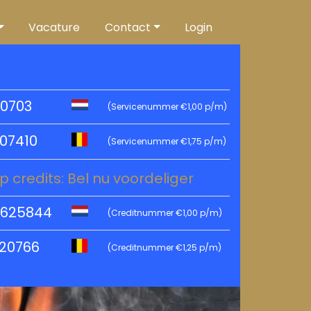
Vacature
Contact
Login
0703
(Servicenummer €1,00 p/m)
07410
(Servicenummer €1,75 p/m)
p credits: Bel nu voordeliger
2625844
(Creditnummer €1,00 p/m)
20766
(Creditnummer €1,25 p/m)