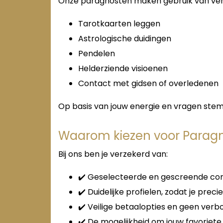
Onze paragnosten maken gebruik van ver
Tarotkaarten leggen
Astrologische duidingen
Pendelen
Helderziende visioenen
Contact met gidsen of overledenen
Op basis van jouw energie en vragen stemm
Waarom kiezen voor Paragn
Bij ons ben je verzekerd van:
✔️ Geselecteerde en gescreende con
✔️ Duidelijke profielen, zodat je prec
✔️ Veilige betaalopties en geen ver
✔️ De mogelijkheid om jouw favoriete