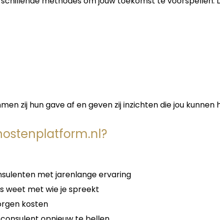
schillende methodes om jouw toekomst te voorspellen. 
en zij hun gave af en geven zij inzichten die jou kunnen 
ostenplatform.nl?
sulenten met jarenlange ervaring
ies weet met wie je spreekt
borgen kosten
 consulent opnieuw te bellen