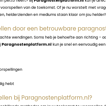
in petto heeft? Bij
Paragnostenplatform.nl
kun je dire
t voorspellen van de toekomst. Of je nu worstelt met vrag
ten, helderzienden en mediums staan klaar om jou helderh
ellen door een betrouwbare paragnos
erwachte wendingen. Soms heb je behoefte aan richting – 
j
Paragnostenplatform.nl
kun je snel en eenvoudig een 
rspellingen
dig hebt
llen bij Paragnostenplatform.nl?