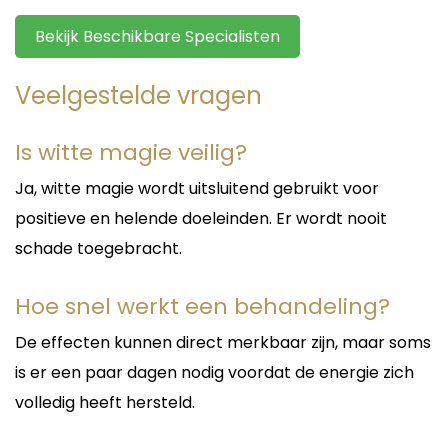
begrijpelijk te maken.
Bekijk Beschikbare Specialisten
Deze combinatie van methodieken zorgt voor
diepgaande consulten die zowel spiritueel als
Veelgestelde vragen
praktisch toepasbaar zijn.
Liefde, Relaties en
Is witte magie veilig?
Persoonlijke Vraagstukken
Ja, witte magie wordt uitsluitend gebruikt voor
Veel cliënten raadplegen Roberto voor vragen op
positieve en helende doeleinden. Er wordt nooit
het gebied van liefde en relaties. Emoties kunnen
soms verwarrend zijn en het is niet altijd
schade toegebracht.
eenvoudig om objectief naar een situatie te
kijken.
Hoe snel werkt een behandeling?
Met zijn intuïtieve inzichten helpt Roberto u meer
duidelijkheid te krijgen over:
De effecten kunnen direct merkbaar zijn, maar soms
Relatieproblemen
is er een paar dagen nodig voordat de energie zich
Ex-partners
volledig heeft hersteld.
Nieuwe liefdeskansen
Zielsverbindingen
Tweelingzielen