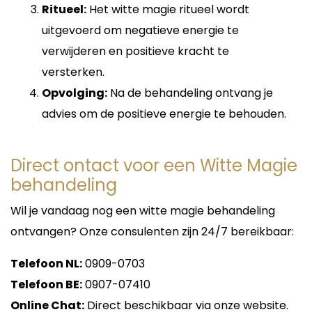
De stand van de planeten en uw
Ritueel:
Het witte magie ritueel wordt
İskambil falında uzmanlık
geboortehoroscoop kunnen waardevolle
Aşk, ilişki ve gelecek yorumları
uitgevoerd om negatieve energie te
inzichten geven in uw persoonlijkheid, talenten,
İş ve kariyer konularında rehberlik
relaties en levenslessen.
verwijderen en positieve kracht te
Samimi ve dürüst danışmanlık
Kişiye özel spiritüel destek
versterken.
Numerologie
Hayatınızda cevap aradığınız konular varsa, sizi
Opvolging:
Na de behandeling ontvang je
dinlemek ve yardımcı olmak için buradayım.
Getallen dragen een eigen energetische
advies om de positieve energie te behouden.
Birlikte sorunlarınıza ışık tutabilir, geleceğe daha
betekenis. Numerologie helpt om inzicht te
umutlu ve bilinçli bakmanızı sağlayabiliriz.
krijgen in levenscycli, persoonlijke kwaliteiten en
toekomstige ontwikkelingen.
Direct ontact voor een Witte Magie
Systemisch Werk
behandeling
Door te kijken naar familiepatronen en
Wil je vandaag nog een witte magie behandeling
onderliggende dynamieken kunnen blokkades
zichtbaar worden die invloed hebben op uw
ontvangen? Onze consulenten zijn 24/7 bereikbaar:
huidige leven.
Telefoon NL:
0909-0703
Psychologische Inzichten
Telefoon BE:
0907-07410
Roberto combineert spirituele kennis met
Online Chat:
Direct beschikbaar via onze website.
praktische psychologie om situaties helder en