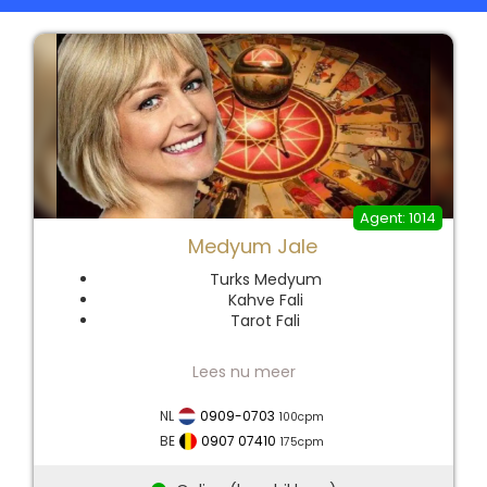
1014
Medyum Jale
Turks Medyum
Kahve Fali
Tarot Fali
Medyum Jale – 30 Yıllık
Deneyimli Türk Medyum,
NL
0909-0703
100
cpm
Tarot ve Spiritüel Danışman
BE
0907 07410
175
cpm