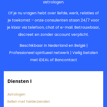
astrologen.
Of je nu vragen hebt over liefde, werk, relaties of
je toekomst – onze consulenten staan 24/7 voor
je klaar via telefoon, chat of e-mail. Betrouwbaar,
discreet en zonder account verplicht.
Beschikbaar in Nederland en België |
Professioneel spiritueel netwerk | Veilig betalen
met iDEAL of Bancontact
Diensten I
Astrologen
Bellen met helderzienden