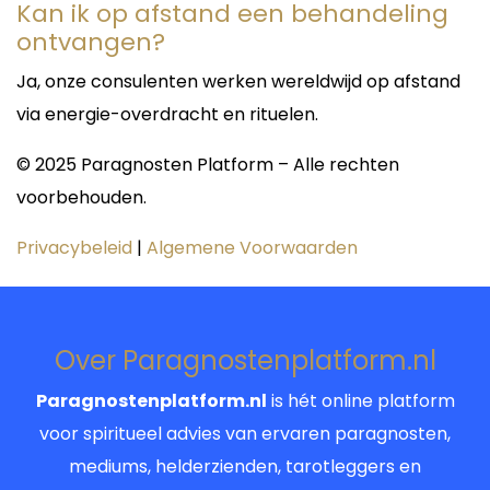
Kan ik op afstand een behandeling
Communicatie binnen relaties
ontvangen?
Persoonlijke patronen in de liefde
Zijn doel is niet alleen antwoorden te geven,
Ja, onze consulenten werken wereldwijd op afstand
maar ook bewustwording te creëren zodat u
via energie-overdracht en rituelen.
sterker in uw relaties kunt staan.
Werk, carrière en levensrichting
© 2025 Paragnosten Platform – Alle rechten
Ook voor vragen over werk, ondernemerschap,
voorbehouden.
studie of toekomstplannen kunt u bij Roberto
terecht.
Privacybeleid
|
Algemene Voorwaarden
Over Paragnostenplatform.nl
Paragnostenplatform.nl
is hét online platform
voor spiritueel advies van ervaren paragnosten,
mediums, helderzienden, tarotleggers en